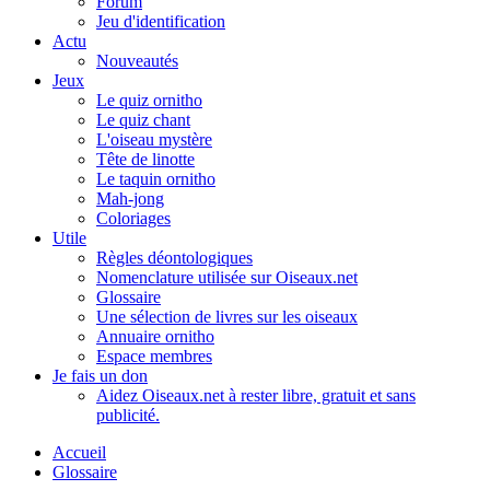
Forum
Jeu d'identification
Actu
Nouveautés
Jeux
Le quiz ornitho
Le quiz chant
L'oiseau mystère
Tête de linotte
Le taquin ornitho
Mah-jong
Coloriages
Utile
Règles déontologiques
Nomenclature utilisée sur Oiseaux.net
Glossaire
Une sélection de livres sur les oiseaux
Annuaire ornitho
Espace membres
Je fais un don
Aidez Oiseaux.net à rester libre, gratuit et sans
publicité.
Accueil
Glossaire