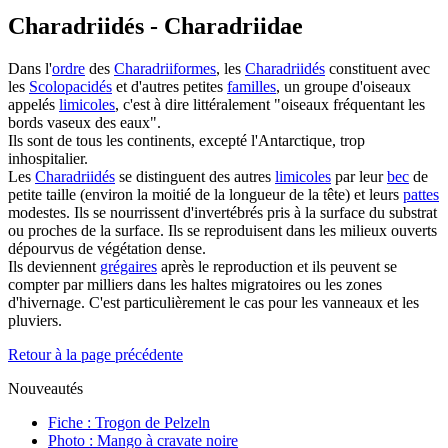
Charadriidés - Charadriidae
Dans l'
ordre
des
Charadriiformes
, les
Charadriidés
constituent avec
les
Scolopacidés
et d'autres petites
familles
, un groupe d'oiseaux
appelés
limicoles
, c'est à dire littéralement "oiseaux fréquentant les
bords vaseux des eaux".
Ils sont de tous les continents, excepté l'Antarctique, trop
inhospitalier.
Les
Charadriidés
se distinguent des autres
limicoles
par leur
bec
de
petite taille (environ la moitié de la longueur de la tête) et leurs
pattes
modestes. Ils se nourrissent d'invertébrés pris à la surface du substrat
ou proches de la surface. Ils se reproduisent dans les milieux ouverts
dépourvus de végétation dense.
Ils deviennent
grégaires
après le reproduction et ils peuvent se
compter par milliers dans les haltes migratoires ou les zones
d'hivernage. C'est particulièrement le cas pour les vanneaux et les
pluviers.
Retour à la page précédente
Nouveautés
Fiche : Trogon de Pelzeln
Photo : Mango à cravate noire