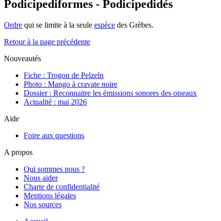
Podicipediformes - Podicipedidés
Ordre
qui se limite à la seule
espèce
des Grèbes.
Retour à la page précédente
Nouveautés
Fiche : Trogon de Pelzeln
Photo : Mango à cravate noire
Dossier : Reconnaitre les émissions sonores des oiseaux
Actualité : mai 2026
Aide
Foire aux questions
A propos
Qui sommes nous ?
Nous aider
Charte de confidentialité
Mentions légales
Nos sources