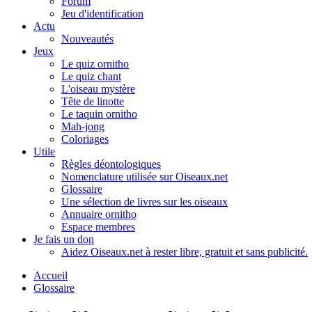
Forum
Jeu d'identification
Actu
Nouveautés
Jeux
Le quiz ornitho
Le quiz chant
L'oiseau mystère
Tête de linotte
Le taquin ornitho
Mah-jong
Coloriages
Utile
Règles déontologiques
Nomenclature utilisée sur Oiseaux.net
Glossaire
Une sélection de livres sur les oiseaux
Annuaire ornitho
Espace membres
Je fais un don
Aidez Oiseaux.net à rester libre, gratuit et sans publicité.
Accueil
Glossaire