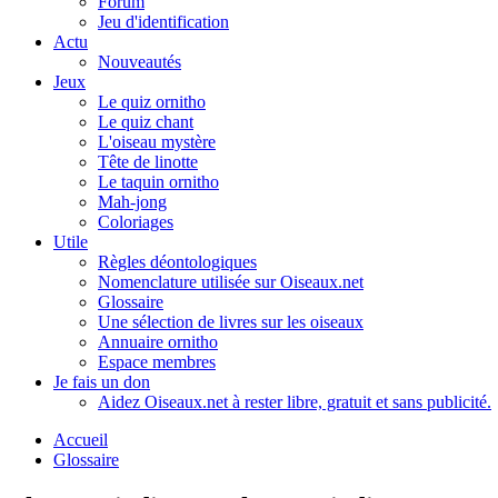
Forum
Jeu d'identification
Actu
Nouveautés
Jeux
Le quiz ornitho
Le quiz chant
L'oiseau mystère
Tête de linotte
Le taquin ornitho
Mah-jong
Coloriages
Utile
Règles déontologiques
Nomenclature utilisée sur Oiseaux.net
Glossaire
Une sélection de livres sur les oiseaux
Annuaire ornitho
Espace membres
Je fais un don
Aidez Oiseaux.net à rester libre, gratuit et sans publicité.
Accueil
Glossaire