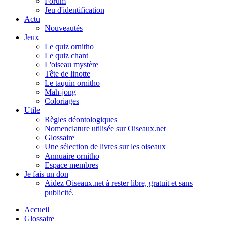
Forum
Jeu d'identification
Actu
Nouveautés
Jeux
Le quiz ornitho
Le quiz chant
L'oiseau mystère
Tête de linotte
Le taquin ornitho
Mah-jong
Coloriages
Utile
Règles déontologiques
Nomenclature utilisée sur Oiseaux.net
Glossaire
Une sélection de livres sur les oiseaux
Annuaire ornitho
Espace membres
Je fais un don
Aidez Oiseaux.net à rester libre, gratuit et sans
publicité.
Accueil
Glossaire