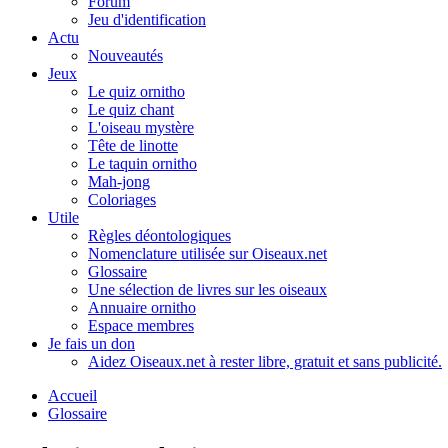
Forum
Jeu d'identification
Actu
Nouveautés
Jeux
Le quiz ornitho
Le quiz chant
L'oiseau mystère
Tête de linotte
Le taquin ornitho
Mah-jong
Coloriages
Utile
Règles déontologiques
Nomenclature utilisée sur Oiseaux.net
Glossaire
Une sélection de livres sur les oiseaux
Annuaire ornitho
Espace membres
Je fais un don
Aidez Oiseaux.net à rester libre, gratuit et sans publicité.
Accueil
Glossaire