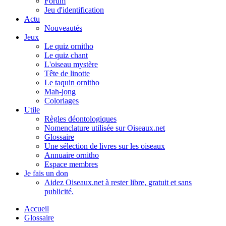
Forum
Jeu d'identification
Actu
Nouveautés
Jeux
Le quiz ornitho
Le quiz chant
L'oiseau mystère
Tête de linotte
Le taquin ornitho
Mah-jong
Coloriages
Utile
Règles déontologiques
Nomenclature utilisée sur Oiseaux.net
Glossaire
Une sélection de livres sur les oiseaux
Annuaire ornitho
Espace membres
Je fais un don
Aidez Oiseaux.net à rester libre, gratuit et sans
publicité.
Accueil
Glossaire